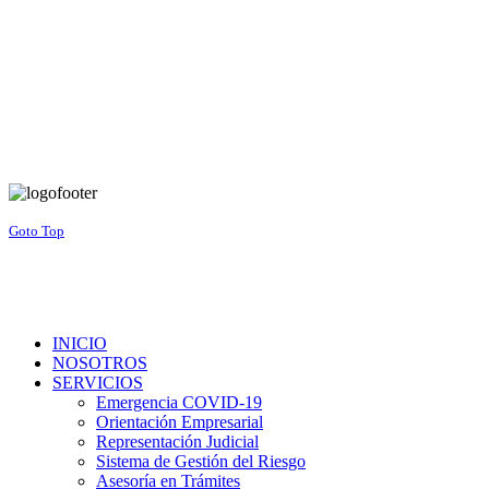
Goto Top
INICIO
NOSOTROS
SERVICIOS
Emergencia COVID-19
Orientación Empresarial
Representación Judicial
Sistema de Gestión del Riesgo
Asesoría en Trámites